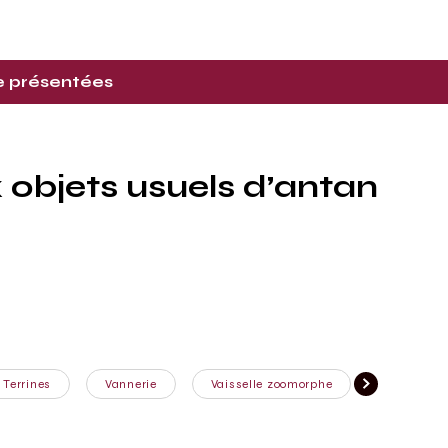
re présentées
 objets usuels d’antan
Terrines
Vannerie
Vaisselle zoomorphe