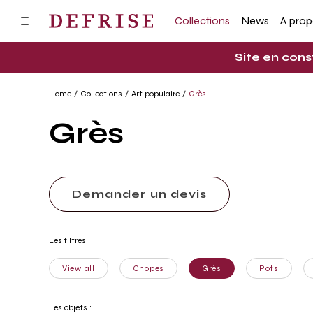
Collections
News
A pro
Site en cons
Home
Collections
Art populaire
Grès
Grès
Demander un devis
Les filtres :
View all
Chopes
Grès
Pots
Les objets :