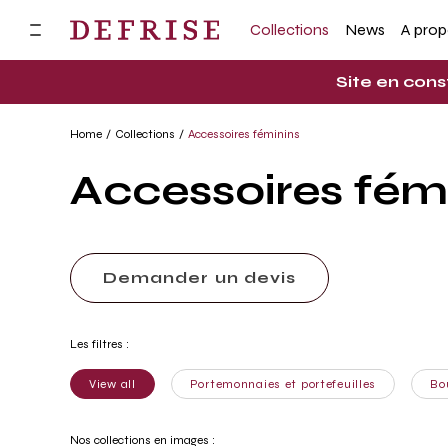
Collections
News
A pro
Site en cons
Home
Collections
Accessoires féminins
Accessoires fém
Demander un devis
Les filtres :
View all
Portemonnaies et portefeuilles
Bo
Nos collections en images :