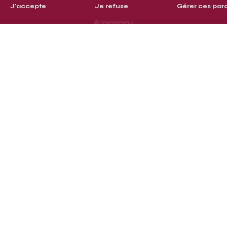
J'accepte
Je refuse
Gérer ces par
A propos
Clients
Contact
© Defrise 2026
Gérer mes cookies
Politique de confidentialité