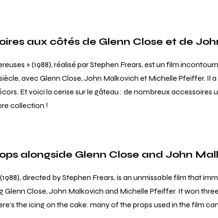
ires aux côtés de Glenn Close et de Jo
reuses » (1988), réalisé par Stephen Frears, est un film incontou
siècle, avec Glenn Close, John Malkovich et Michelle Pfeiffer. Il a
cors. Et voici la cerise sur le gâteau : de nombreux accessoires uti
re collection !
rops alongside Glenn Close and John Mal
(1988), directed by Stephen Frears, is an unmissable film that im
ing Glenn Close, John Malkovich and Michelle Pfeiffer. It won thre
re’s the icing on the cake: many of the props used in the film c