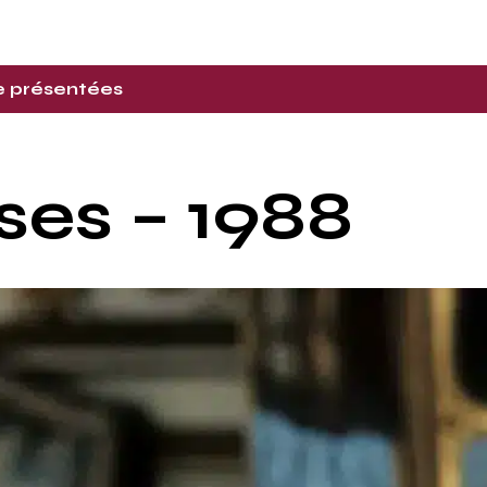
re présentées
ses – 1988