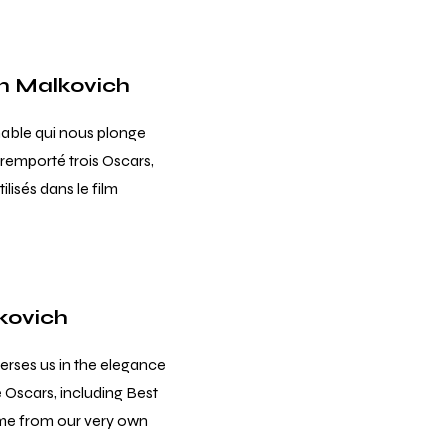
hn Malkovich
rnable qui nous plonge
 remporté trois Oscars,
lisés dans le film
kovich
merses us in the elegance
e Oscars, including Best
ame from our very own