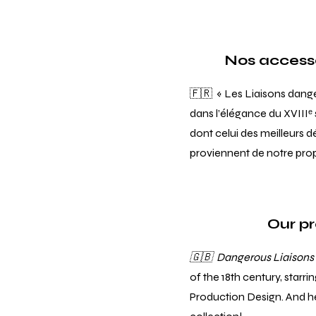
Nos accesso
🇫🇷 « Les Liaisons dange
dans l’élégance du XVIIIᵉ 
dont celui des meilleurs dé
proviennent de notre prop
Our p
🇬🇧 Dangerous Liaisons
of the 18th century, starr
Production Design. And he