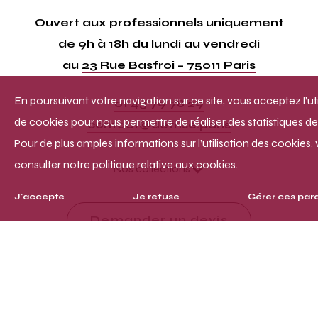
Ouvert aux professionnels uniquement
de 9h à 18h du lundi au vendredi
au
23 Rue Basfroi – 75011 Paris
En poursuivant votre navigation sur ce site, vous acceptez l’uti
01 43 79 78 29
de cookies pour nous permettre de réaliser des statistiques de 
contact@defrise.paris
Pour de plus amples informations sur l’utilisation des cookies, 
consulter notre politique relative aux cookies.
Nos collections
J'accepte
Je refuse
Gérer ces par
Demander un devis