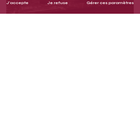
J'accepte
Je refuse
Gérer ces paramètres
Defrise, loueur d’objets depuis 1952
Ouvert aux professionnels uniquement
de 9h à 18h du lundi au vendredi
au
23 Rue Basfroi – 75011 Paris
01 43 79 78 29