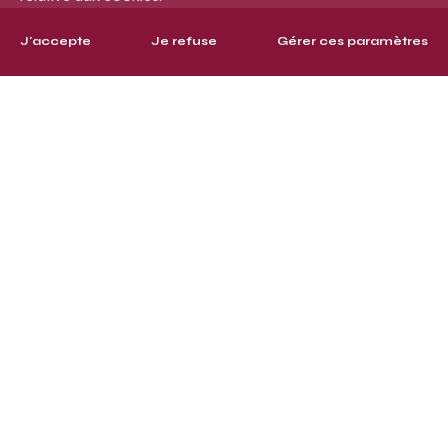
J'accepte
Je refuse
Gérer ces paramètres
Collections
News
A propos
Clients
Contact