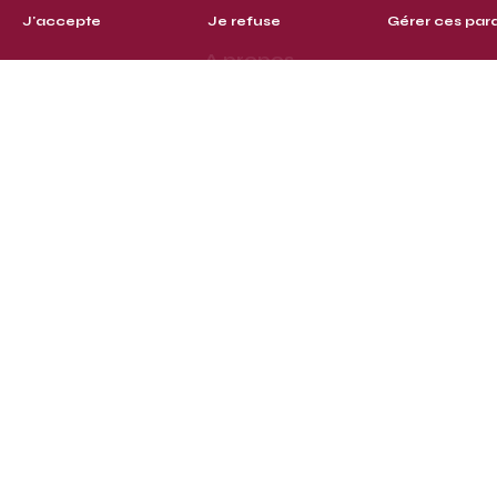
J'accepte
Je refuse
Gérer ces par
A propos
Clients
Contact
© Defrise 2026
Gérer mes cookies
Politique de confidentialité